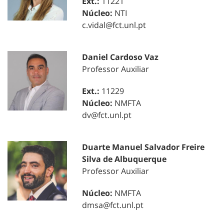
Ext.:
11221
Núcleo:
NTI
c.vidal@fct.unl.pt
Daniel Cardoso Vaz
Professor Auxiliar
Ext.:
11229
Núcleo:
NMFTA
dv@fct.unl.pt
Duarte Manuel Salvador Freire
Silva de Albuquerque
Professor Auxiliar
Núcleo:
NMFTA
dmsa@fct.unl.pt