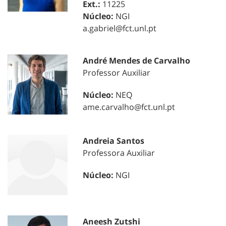
Ext.:
11225
Núcleo:
NGI
a.gabriel@fct.unl.pt
André Mendes de Carvalho
Professor Auxiliar
Núcleo:
NEQ
ame.carvalho@fct.unl.pt
Andreia Santos
Professora Auxiliar
Núcleo:
NGI
Aneesh Zutshi