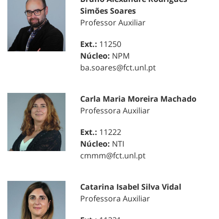
Simões Soares
Professor Auxiliar
Ext.:
11250
Núcleo:
NPM
ba.soares@fct.unl.pt
Carla Maria Moreira Machado
Professora Auxiliar
Ext.:
11222
Núcleo:
NTI
cmmm@fct.unl.pt
Catarina Isabel Silva Vidal
Professora Auxiliar