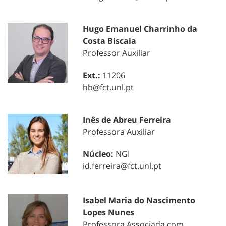
Hugo Emanuel Charrinho da
Costa Biscaia
Professor Auxiliar
Ext.:
11206
hb@fct.unl.pt
Inês de Abreu Ferreira
Professora Auxiliar
Núcleo:
NGI
id.ferreira@fct.unl.pt
Isabel Maria do Nascimento
Lopes Nunes
Professora Associada com