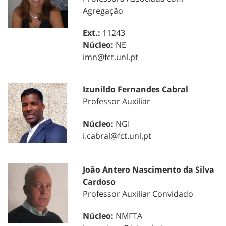
Agregação
Ext.:
11243
Núcleo:
NE
imn@fct.unl.pt
Izunildo Fernandes Cabral
Professor Auxiliar
Núcleo:
NGI
i.cabral@fct.unl.pt
João Antero Nascimento da Silva
Cardoso
Professor Auxiliar Convidado
Núcleo:
NMFTA