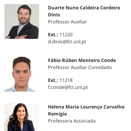
Duarte Nuno Caldeira Cordeiro
Dinis
Professor Auxiliar
Ext.:
11220
d.dinis@fct.unl.pt
Fábio Rúben Monteiro Conde
Professor Auxiliar Convidado
Ext.:
11218
f.conde@fct.unl.pt
Helena Maria Lourenço Carvalho
Remígio
Professora Associada