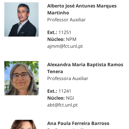
Alberto José Antunes Marques
Martinho
Professor Auxiliar
Ext.:
11251
Núcleo:
NPM
ajmm@fct.unl.pt
Alexandra Maria Baptista Ramos
Tenera
Professora Auxiliar
Ext.:
11241
Núcleo:
NGI
abt@fct.unl.pt
Ana Paula Ferreira Barroso