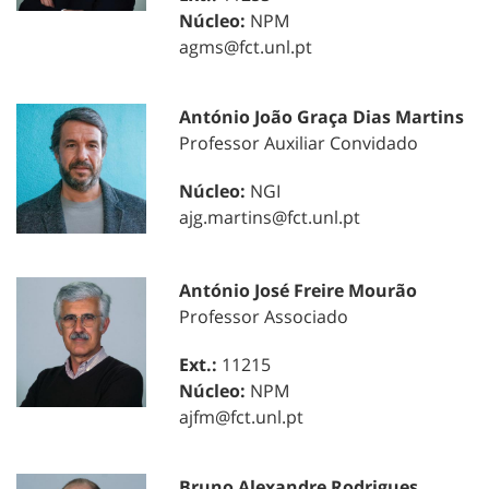
Núcleo:
NPM
agms@fct.unl.pt
António João Graça Dias Martins
Professor Auxiliar Convidado
Núcleo:
NGI
ajg.martins@fct.unl.pt
António José Freire Mourão
Professor Associado
Ext.:
11215
Núcleo:
NPM
ajfm@fct.unl.pt
Bruno Alexandre Rodrigues