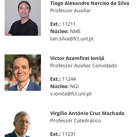
Tiago Alexandre Narciso da Silva
Professor Auxiliar
Ext.:
11211
Núcleo:
NME
tan.silva@fct.unl.pt
Victor Azamfirei Ioniţă
Professor Auxiliar Convidado
Ext.:
11244
Núcleo:
NGI
v.ionita@fct.unl.pt
Virgílio António Cruz Machado
Professor Catedrático
Ext.:
11231