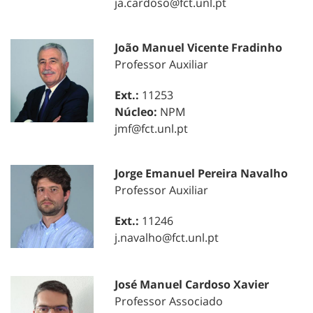
ja.cardoso@fct.unl.pt
João Manuel Vicente Fradinho
Professor Auxiliar
Ext.:
11253
Núcleo:
NPM
jmf@fct.unl.pt
Jorge Emanuel Pereira Navalho
Professor Auxiliar
Ext.:
11246
j.navalho@fct.unl.pt
José Manuel Cardoso Xavier
Professor Associado