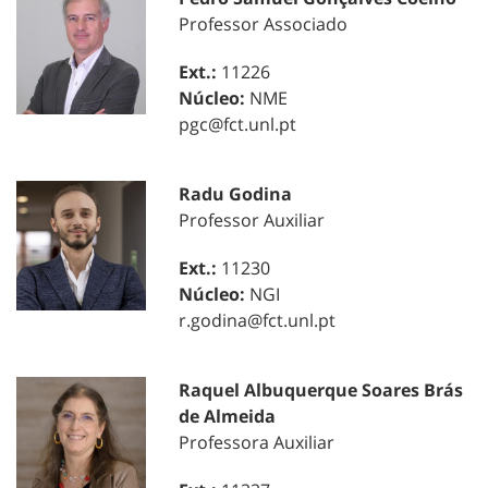
Professor Associado
Ext.:
11226
Núcleo:
NME
pgc@fct.unl.pt
Radu Godina
Professor Auxiliar
Ext.:
11230
Núcleo:
NGI
r.godina@fct.unl.pt
Raquel Albuquerque Soares Brás
de Almeida
Professora Auxiliar