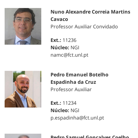
Nuno Alexandre Correia Martins
Cavaco
Professor Auxiliar Convidado
Ext.:
11236
Núcleo:
NGI
namc@fct.unl.pt
Pedro Emanuel Botelho
Espadinha da Cruz
Professor Auxiliar
Ext.:
11234
Núcleo:
NGI
p.espadinha@fct.unl.pt
Pedro Samuel Gonçalves Coelho