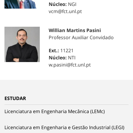
Núcleo:
NGI
vcm@fct.unl.pt
Willian Martins Pasini
Professor Auxiliar Convidado
Ext.:
11221
Núcleo:
NTI
w.pasini@fct.unl.pt
ESTUDAR
Licenciatura em Engenharia Mecânica (LEMc)
Licenciatura em Engenharia e Gestão Industrial (LEGI)