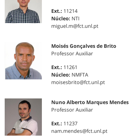
Ext.:
11214
Núcleo:
NTI
miguel.m@fct.unl.pt
Moisés Gonçalves de Brito
Professor Auxiliar
Ext.:
11261
Núcleo:
NMFTA
moisesbrito@fct.unl.pt
Nuno Alberto Marques Mendes
Professor Auxiliar
Ext.:
11237
nam.mendes@fct.unl.pt