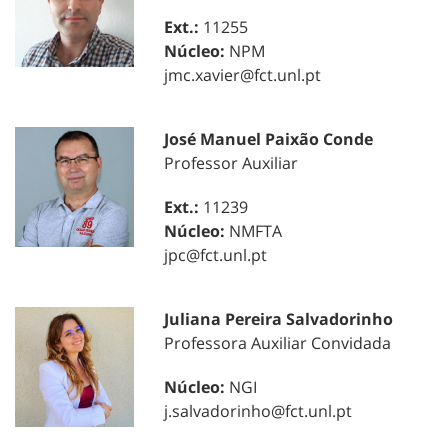
Ext.:
11255
Núcleo:
NPM
jmc.xavier@fct.unl.pt
José Manuel Paixão Conde
Professor Auxiliar
Ext.:
11239
Núcleo:
NMFTA
jpc@fct.unl.pt
Juliana Pereira Salvadorinho
Professora Auxiliar Convidada
Núcleo:
NGI
j.salvadorinho@fct.unl.pt