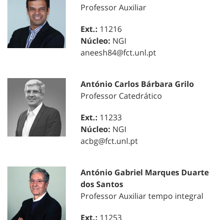
Professor Auxiliar
Ext.:
11216
Núcleo:
NGI
aneesh84@fct.unl.pt
António Carlos Bárbara Grilo
Professor Catedrático
Ext.:
11233
Núcleo:
NGI
acbg@fct.unl.pt
António Gabriel Marques Duarte
dos Santos
Professor Auxiliar tempo integral
Ext.:
11253