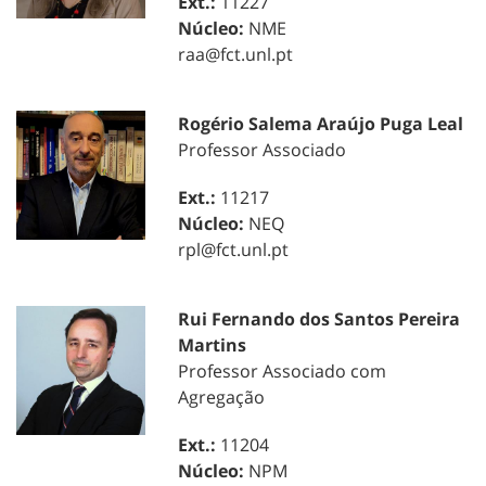
Ext.:
11227
Núcleo:
NME
raa@fct.unl.pt
Rogério Salema Araújo Puga Leal
Professor Associado
Ext.:
11217
Núcleo:
NEQ
rpl@fct.unl.pt
Rui Fernando dos Santos Pereira
Martins
Professor Associado com
Agregação
Ext.:
11204
Núcleo:
NPM