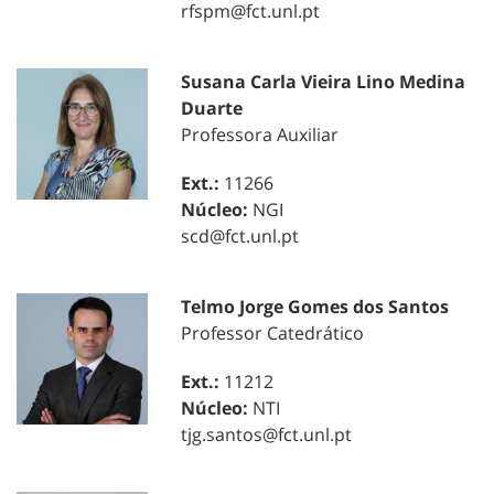
rfspm@fct.unl.pt
Susana Carla Vieira Lino Medina
Duarte
Professora Auxiliar
Ext.:
11266
Núcleo:
NGI
scd@fct.unl.pt
Telmo Jorge Gomes dos Santos
Professor Catedrático
Ext.:
11212
Núcleo:
NTI
tjg.santos@fct.unl.pt