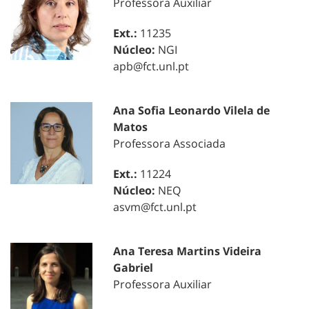
Professora Auxiliar
Ext.:
11235
Núcleo:
NGI
apb@fct.unl.pt
Ana Sofia Leonardo Vilela de
Matos
Professora Associada
Ext.:
11224
Núcleo:
NEQ
asvm@fct.unl.pt
Ana Teresa Martins Videira
Gabriel
Professora Auxiliar