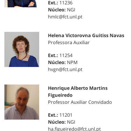
Ext.:
11236
Núcleo:
NGI
hmlc@fct.unl.pt
Helena Victorovna Guitiss Navas
Professora Auxiliar
Ext.:
11254
Núcleo:
NPM
hvgn@fct.unl.pt
Henrique Alberto Martins
Figueiredo
Professor Auxiliar Convidado
Ext.:
11201
Núcleo:
NGI
ha.figueiredo@fct.unl.pt