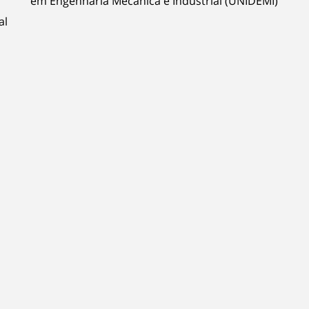
em Engenharia Mecânica e Industrial (UNIDEMI)
al