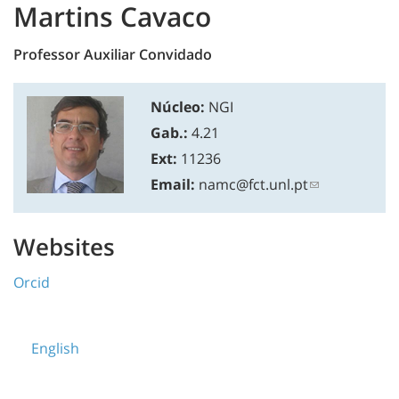
Martins Cavaco
Professor Auxiliar Convidado
Núcleo:
NGI
Gab.:
4.21
Ext:
11236
Email:
namc@fct.unl.pt
Websites
Orcid
English