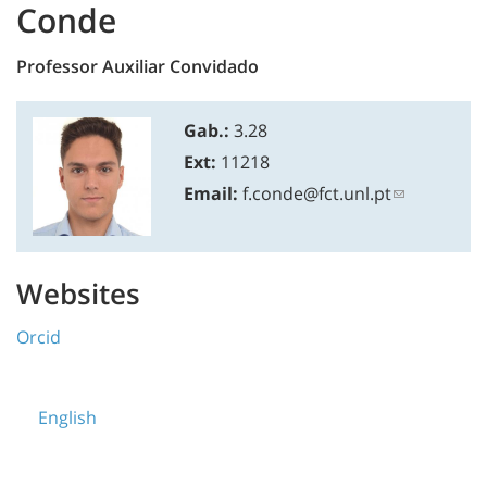
Conde
Professor Auxiliar Convidado
Gab.:
3.28
Ext:
11218
Email:
f.conde@fct.unl.pt
Websites
Orcid
English