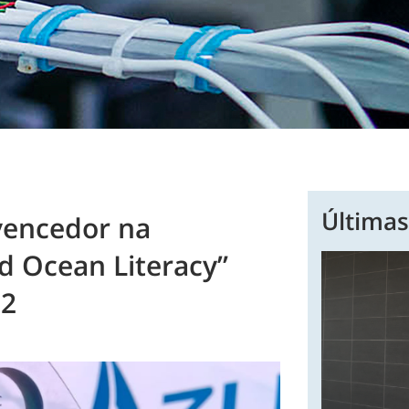
Últimas
vencedor na
nd Ocean Literacy”
22