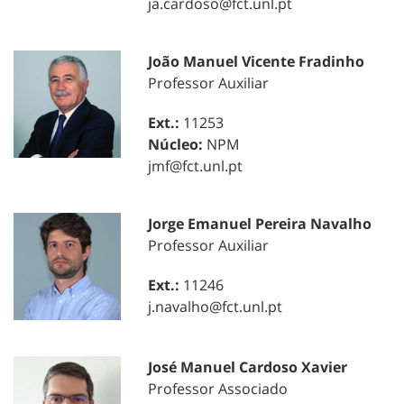
ja.cardoso@fct.unl.pt
João Manuel Vicente Fradinho
Professor Auxiliar
Ext.:
11253
Núcleo:
NPM
jmf@fct.unl.pt
Jorge Emanuel Pereira Navalho
Professor Auxiliar
Ext.:
11246
j.navalho@fct.unl.pt
José Manuel Cardoso Xavier
Professor Associado