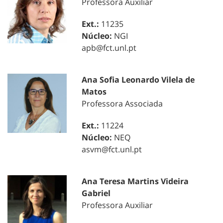
Professora Auxiliar
Ext.:
11235
Núcleo:
NGI
apb@fct.unl.pt
Ana Sofia Leonardo Vilela de
Matos
Professora Associada
Ext.:
11224
Núcleo:
NEQ
asvm@fct.unl.pt
Ana Teresa Martins Videira
Gabriel
Professora Auxiliar