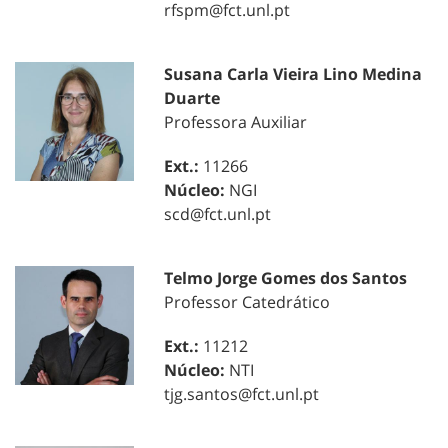
rfspm@fct.unl.pt
Susana Carla Vieira Lino Medina
Duarte
Professora Auxiliar
Ext.:
11266
Núcleo:
NGI
scd@fct.unl.pt
Telmo Jorge Gomes dos Santos
Professor Catedrático
Ext.:
11212
Núcleo:
NTI
tjg.santos@fct.unl.pt