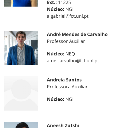
Ext.:
11225
Núcleo:
NGI
a.gabriel@fct.unl.pt
André Mendes de Carvalho
Professor Auxiliar
Núcleo:
NEQ
ame.carvalho@fct.unl.pt
Andreia Santos
Professora Auxiliar
Núcleo:
NGI
Aneesh Zutshi