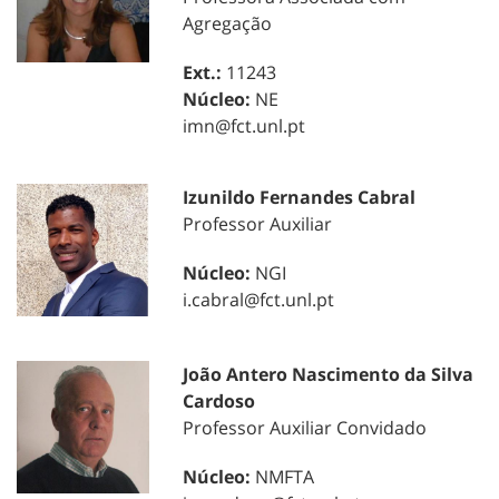
Agregação
Ext.:
11243
Núcleo:
NE
imn@fct.unl.pt
Izunildo Fernandes Cabral
Professor Auxiliar
Núcleo:
NGI
i.cabral@fct.unl.pt
João Antero Nascimento da Silva
Cardoso
Professor Auxiliar Convidado
Núcleo:
NMFTA