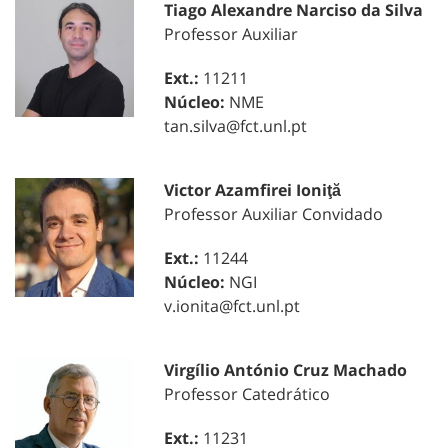
Tiago Alexandre Narciso da Silva
Professor Auxiliar
Ext.:
11211
Núcleo:
NME
tan.silva@fct.unl.pt
Victor Azamfirei Ioniţă
Professor Auxiliar Convidado
Ext.:
11244
Núcleo:
NGI
v.ionita@fct.unl.pt
Virgílio António Cruz Machado
Professor Catedrático
Ext.:
11231