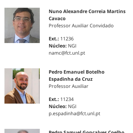
Nuno Alexandre Correia Martins
Cavaco
Professor Auxiliar Convidado
Ext.:
11236
Núcleo:
NGI
namc@fct.unl.pt
Pedro Emanuel Botelho
Espadinha da Cruz
Professor Auxiliar
Ext.:
11234
Núcleo:
NGI
p.espadinha@fct.unl.pt
Pedro Samuel Gonçalves Coelho