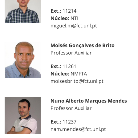
Ext.:
11214
Núcleo:
NTI
miguel.m@fct.unl.pt
Moisés Gonçalves de Brito
Professor Auxiliar
Ext.:
11261
Núcleo:
NMFTA
moisesbrito@fct.unl.pt
Nuno Alberto Marques Mendes
Professor Auxiliar
Ext.:
11237
nam.mendes@fct.unl.pt