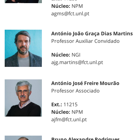
Núcleo:
NPM
agms@fct.unl.pt
António João Graça Dias Martins
Professor Auxiliar Convidado
Núcleo:
NGI
ajg.martins@fct.unl.pt
António José Freire Mourão
Professor Associado
Ext.:
11215
Núcleo:
NPM
ajfm@fct.unl.pt
Bruno Alexandre Rodrigues