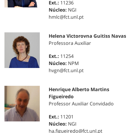
Ext.:
11236
Núcleo:
NGI
hmlc@fct.unl.pt
Helena Victorovna Guitiss Navas
Professora Auxiliar
Ext.:
11254
Núcleo:
NPM
hvgn@fct.unl.pt
Henrique Alberto Martins
Figueiredo
Professor Auxiliar Convidado
Ext.:
11201
Núcleo:
NGI
ha.figueiredo@fct.unl.pt