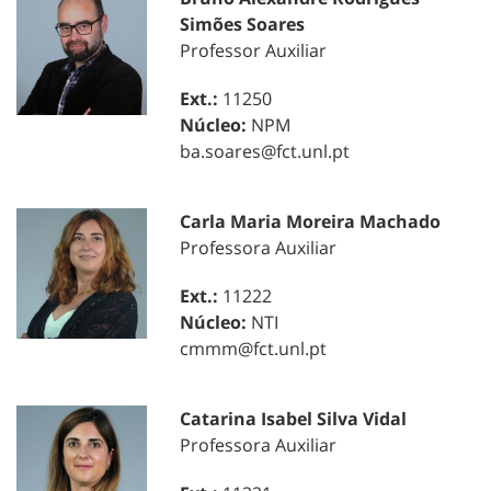
Simões Soares
Professor Auxiliar
Ext.:
11250
Núcleo:
NPM
ba.soares@fct.unl.pt
Carla Maria Moreira Machado
Professora Auxiliar
Ext.:
11222
Núcleo:
NTI
cmmm@fct.unl.pt
Catarina Isabel Silva Vidal
Professora Auxiliar