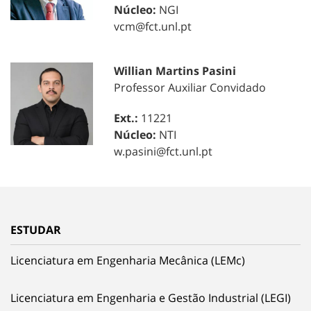
Núcleo:
NGI
vcm@fct.unl.pt
Willian Martins Pasini
Professor Auxiliar Convidado
Ext.:
11221
Núcleo:
NTI
w.pasini@fct.unl.pt
ESTUDAR
Licenciatura em Engenharia Mecânica (LEMc)
Licenciatura em Engenharia e Gestão Industrial (LEGI)