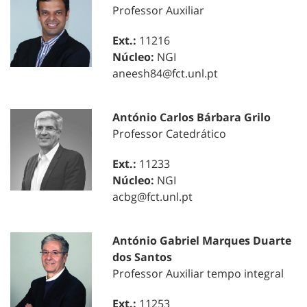
Professor Auxiliar
Ext.:
11216
Núcleo:
NGI
aneesh84@fct.unl.pt
António Carlos Bárbara Grilo
Professor Catedrático
Ext.:
11233
Núcleo:
NGI
acbg@fct.unl.pt
António Gabriel Marques Duarte
dos Santos
Professor Auxiliar tempo integral
Ext.:
11253