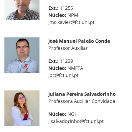
Ext.:
11255
Núcleo:
NPM
jmc.xavier@fct.unl.pt
José Manuel Paixão Conde
Professor Auxiliar
Ext.:
11239
Núcleo:
NMFTA
jpc@fct.unl.pt
Juliana Pereira Salvadorinho
Professora Auxiliar Convidada
Núcleo:
NGI
j.salvadorinho@fct.unl.pt