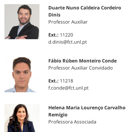
Duarte Nuno Caldeira Cordeiro
Dinis
Professor Auxiliar
Ext.:
11220
d.dinis@fct.unl.pt
Fábio Rúben Monteiro Conde
Professor Auxiliar Convidado
Ext.:
11218
f.conde@fct.unl.pt
Helena Maria Lourenço Carvalho
Remígio
Professora Associada