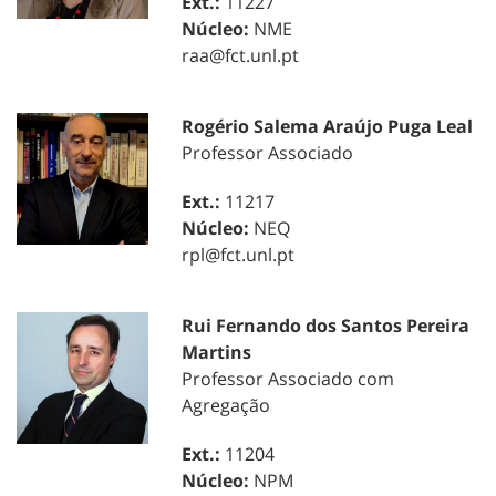
Ext.:
11227
Núcleo:
NME
raa@fct.unl.pt
Rogério Salema Araújo Puga Leal
Professor Associado
Ext.:
11217
Núcleo:
NEQ
rpl@fct.unl.pt
Rui Fernando dos Santos Pereira
Martins
Professor Associado com
Agregação
Ext.:
11204
Núcleo:
NPM