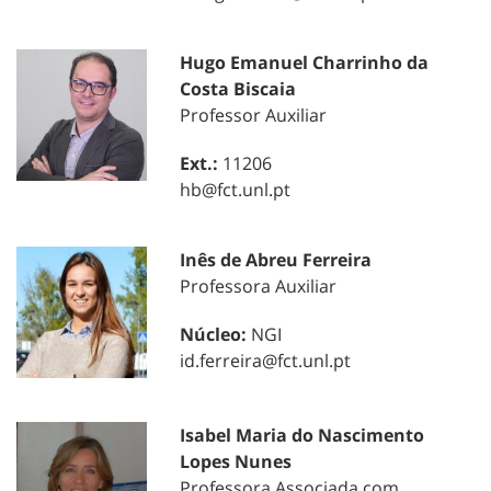
Hugo Emanuel Charrinho da
Costa Biscaia
Professor Auxiliar
Ext.:
11206
hb@fct.unl.pt
Inês de Abreu Ferreira
Professora Auxiliar
Núcleo:
NGI
id.ferreira@fct.unl.pt
Isabel Maria do Nascimento
Lopes Nunes
Professora Associada com