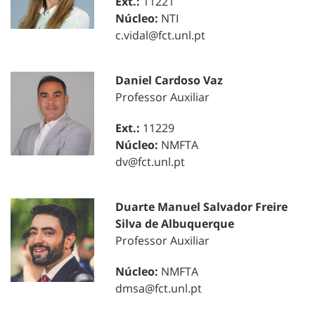
Ext.:
11221
Núcleo:
NTI
c.vidal@fct.unl.pt
Daniel Cardoso Vaz
Professor Auxiliar
Ext.:
11229
Núcleo:
NMFTA
dv@fct.unl.pt
Duarte Manuel Salvador Freire
Silva de Albuquerque
Professor Auxiliar
Núcleo:
NMFTA
dmsa@fct.unl.pt