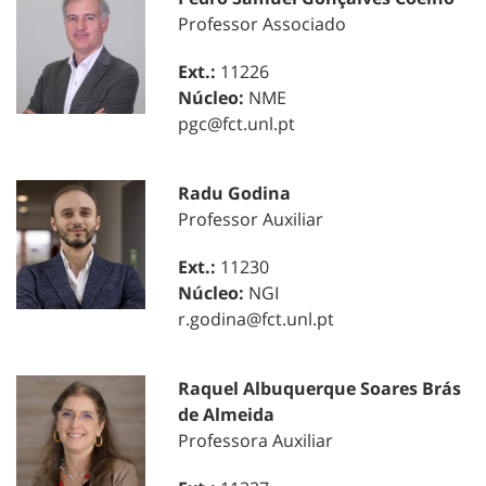
Professor Associado
Ext.:
11226
Núcleo:
NME
pgc@fct.unl.pt
Radu Godina
Professor Auxiliar
Ext.:
11230
Núcleo:
NGI
r.godina@fct.unl.pt
Raquel Albuquerque Soares Brás
de Almeida
Professora Auxiliar