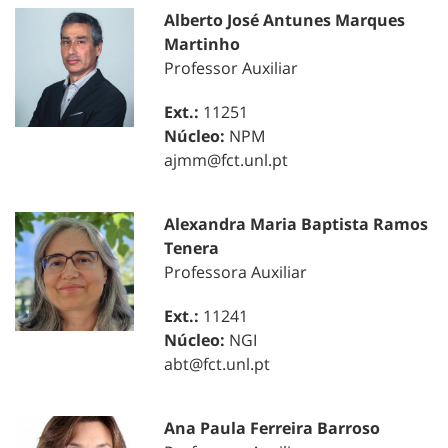
Alberto José Antunes Marques
Martinho
Professor Auxiliar
Ext.:
11251
Núcleo:
NPM
ajmm@fct.unl.pt
Alexandra Maria Baptista Ramos
Tenera
Professora Auxiliar
Ext.:
11241
Núcleo:
NGI
abt@fct.unl.pt
Ana Paula Ferreira Barroso