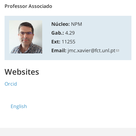
Professor Associado
Núcleo:
NPM
Gab.:
4.29
Ext:
11255
Email:
jmc.xavier@fct.unl.pt
Websites
Orcid
English