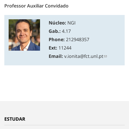
Professor Auxiliar Convidado
Núcleo:
NGI
Gab.:
4.17
Phone:
212948357
Ext:
11244
Email:
v.ionita@fct.unl.pt
ESTUDAR